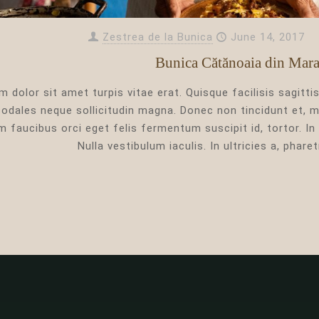
Zestrea de la Bunica
June 14, 2017
Bunica Cătănoaia din Mar
 dolor sit amet turpis vitae erat. Quisque facilisis sagittis
odales neque sollicitudin magna. Donec non tincidunt et, m
m faucibus orci eget felis fermentum suscipit id, tortor. In
Nulla vestibulum iaculis. In ultricies a, pharet