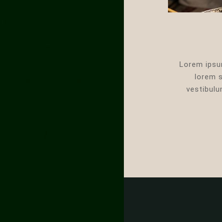
Lorem ipsum
lorem s
vestibulu