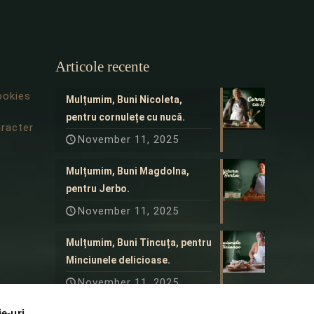
Articole recente
ookies
Mulțumim, Buni Nicoleta,
pentru cornulețe cu nucă.
aracter
November 11, 2025
Mulțumim, Buni Magdolna,
pentru Jerbo.
November 11, 2025
Mulțumim, Buni Tincuța, pentru
Minciunele delicioase.
November 11, 2025
ie-uri