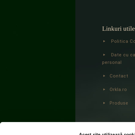
Linkuri utile
Politica C
Date cu c
personal
Contact
Orkla.ro
Produse
Acest site utilizează cook