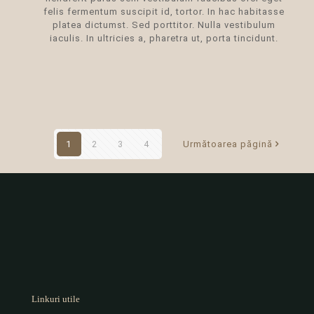
felis fermentum suscipit id, tortor. In hac habitasse
platea dictumst. Sed porttitor. Nulla vestibulum
iaculis. In ultricies a, pharetra ut, porta tincidunt.
1
2
3
4
Următoarea păgină
Linkuri utile