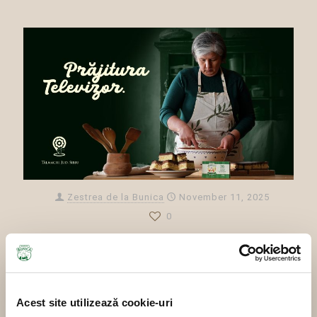
Zestrea de la Bunica
November 11, 2025
0
Mulțumim, Buni Aurelia, pentru Prăjitura Televizor.
Lorem ipsum dolor sit amet turpis vitae erat. Quisque
facilisis sagittis et, lobortis diam. Etiam non felis.
Curabitur eu lorem sodales neque sollicitudin magna.
Donec non tincidunt et, mollis lobortis. Vivamus
Acest site utilizează cookie-uri
hendrerit purus sem vestibulum faucibus orci eget