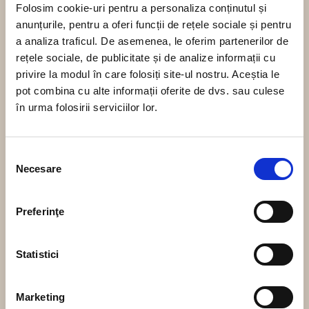
Folosim cookie-uri pentru a personaliza conținutul și
felis fermentum suscipit id, tortor. In hac habitasse
anunțurile, pentru a oferi funcții de rețele sociale și pentru
platea dictumst. Sed porttitor. Nulla vestibulum
iaculis. In ultricies a, pharetra ut, porta tincidunt.
a analiza traficul. De asemenea, le oferim partenerilor de
rețele sociale, de publicitate și de analize informații cu
privire la modul în care folosiți site-ul nostru. Aceștia le
pot combina cu alte informații oferite de dvs. sau culese
în urma folosirii serviciilor lor.
Selecția
Necesare
consimțământului
Preferinţe
Statistici
Zestrea de la Bunica
November 11, 2025
Marketing
0