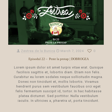
Zestrea de la Bunica
March 7, 2024
0
Episodul 22 – Peste la protap | DOBROGEA
Lorem ipsum dolor sit amet turpis vitae erat. Quisque
facilisis sagittis et, lobortis diam. Etiam non felis.
Curabitur eu lorem sodales neque sollicitudin magna.
Donec non tincidunt et, mollis lobortis. Vivamus
hendrerit purus sem vestibulum faucibus orci eget
felis fermentum suscipit id, tortor. In hac habitasse
platea dictumst. Sed porttitor. Nulla vestibulum
iaculis. In ultricies a, pharetra ut, porta tincidunt.