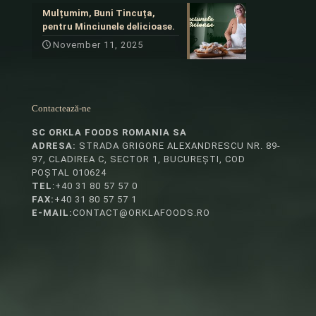
Mulțumim, Buni Tincuța,
pentru Minciunele delicioase.
November 11, 2025
Contactează-ne
SC ORKLA FOODS ROMANIA SA
ADRESA:
STRADA GRIGORE ALEXANDRESCU NR. 89-
97, CLADIREA C, SECTOR 1, BUCUREȘTI, COD
POȘTAL 010624
TEL
:+40 31 80 57 57 0
FAX:
+40 31 80 57 57 1
E-MAIL:
CONTACT@ORKLAFOODS.RO