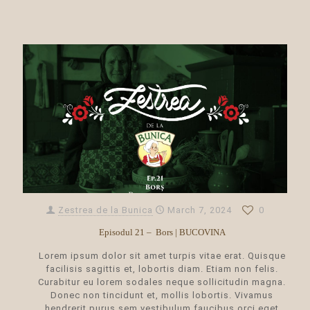
Zestrea de la Bunica
March 7, 2024
0
Episodul 21 – Bors | BUCOVINA
Lorem ipsum dolor sit amet turpis vitae erat. Quisque
facilisis sagittis et, lobortis diam. Etiam non felis.
Curabitur eu lorem sodales neque sollicitudin magna.
Donec non tincidunt et, mollis lobortis. Vivamus
hendrerit purus sem vestibulum faucibus orci eget