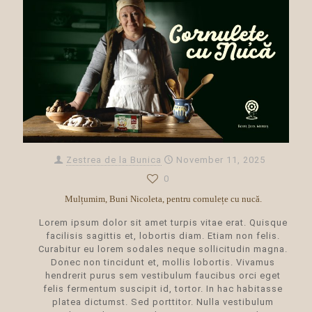
Zestrea de la Bunica
November 11, 2025
0
Mulțumim, Buni Nicoleta, pentru cornulețe cu nucă.
Lorem ipsum dolor sit amet turpis vitae erat. Quisque
facilisis sagittis et, lobortis diam. Etiam non felis.
Curabitur eu lorem sodales neque sollicitudin magna.
Donec non tincidunt et, mollis lobortis. Vivamus
hendrerit purus sem vestibulum faucibus orci eget
felis fermentum suscipit id, tortor. In hac habitasse
platea dictumst. Sed porttitor. Nulla vestibulum