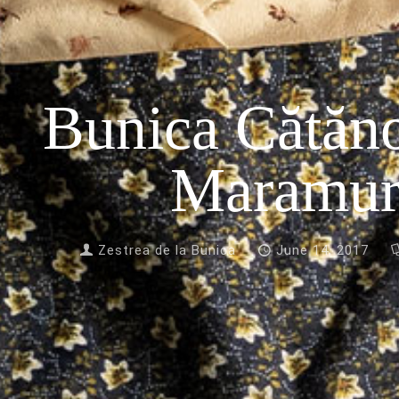
Bunica Cătăno
Maramur
Zestrea de la Bunica
June 14, 2017