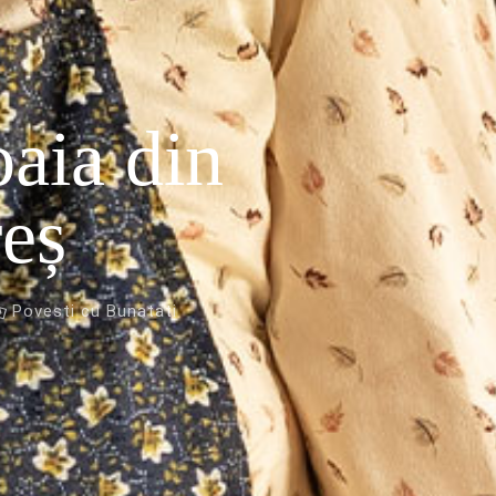
aia din
eș
Povesti cu Bunatati