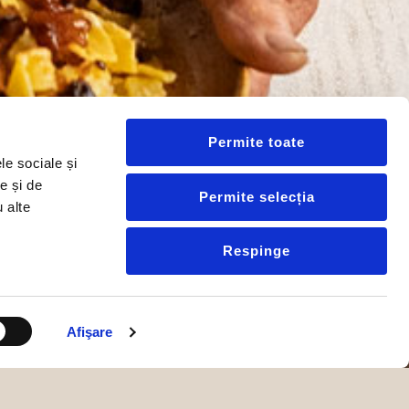
Permite toate
le sociale și
e și de
Permite selecția
u alte
Respinge
Afişare