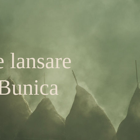
 lansare
 Bunica