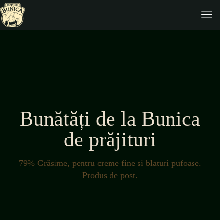
Bunătăți de la Bunica
de prăjituri
79% Grăsime, pentru creme fine si blaturi pufoase.
Produs de post.