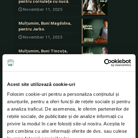
pentru cornulețe cu nucă.
November 11, 2025
Mulțumim, Buni Magdolna,
pentru Jerbo.
November 11, 2025
Mulțumim, Buni Tincuța,
pentru Minciunele delicioase.
November 11, 2025
Acest site utilizează cookie-uri
Contactează-ne
Folosim cookie-uri pentru a personaliza conținutul și
anunțurile, pentru a oferi funcții de rețele sociale și pentru
SC ORKLA FOODS ROMANIA SA
a analiza traficul. De asemenea, le oferim partenerilor de
ADRESA:
STRADA GRIGORE ALEXANDRESCU NR. 89-
97, CLADIREA C, SECTOR 1, BUCUREȘTI, COD
rețele sociale, de publicitate și de analize informații cu
POȘTAL 010624
privire la modul în care folosiți site-ul nostru. Aceștia le
TEL
:+40 31 80 57 57 0
pot combina cu alte informații oferite de dvs. sau culese
FAX:
+40 31 80 57 57 1