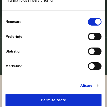
în urma folosirii serviciilor lor.
E-MAIL:
CONTACT@ORKLAFOODS.RO
Selecția
Necesare
consimțământului
Preferinţe
© 2025 Orkla Foods Romania. Toate Drepturile
Statistici
Rezervate.
Marketing
Afişare
Permite toate