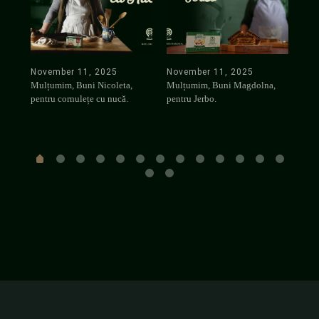
November 11, 2025
November 11, 2025
Nov
ta |
Mulțumim, Buni Nicoleta,
Mulțumim, Buni Magdolna,
Mul
pentru cornulețe cu nucă.
pentru Jerbo.
pent