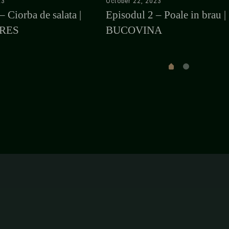
23
October 22, 2023
– Ciorba de salata |
Episodul 2 – Poale in brau |
RES
BUCOVINA