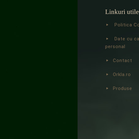
Linkuri utile
Politica C
Date cu c
personal
Contact
Orkla.ro
Produse