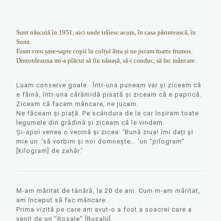
Sunt născută în 1951, aici unde trăiesc acum, în casa părintească, în
Sona.
Eram vreo șase-sapte copii în colțul ăsta și ne jucam foarte frumos.
Dintotdeauna mi-a plăcut să fiu nănașă, să-i conduc, să fac mâncare.
Luam conserve goale. Într-una puneam var și ziceam că
e făină, într-una cărămidă pisată și ziceam că e paprică.
Ziceam că facem mâncare, ne jucam.
Ne făceam și piață. Pe scândura de la car înșiram toate
legumele din grădină și ziceam că le vindem.
Și-apoi venea o vecină și zicea: 'Bună ziua! îmi dați și
mie un..'să vorbim și noi domnește… 'un "pilogram"
[kilogram] de zahăr.'
M-am măritat de tânără, la 20 de ani. Cum m-am măritat,
am început să fac mâncare.
Prima vizită pe care am avut-o a fost a soacrei care a
venit de un "Rosale" [Rusalii].