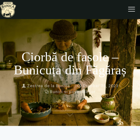
Ciorbă de fasole –
Bunicuța din Făgăraș
Zestrea de la Bunica
October 25, 2023
Bunici si povestile lor