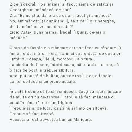
Zice [soacra]: "Ioai mamă, ai făcut zamă de salată și
Gheorghe nu mănâncă, de-aia!"
Zic: "Eu nu știu, dar zic că eu am făcut și a mâncat."
No, am mâncat [și după aia...], ea zice: "Ioi Gheorghe,
da’ tu mănânci zeama din asta?"
zice: 'Asta-i bună mama!' [rade] 'Îi bună, de-aia o
mănânc.'
Ciorba de fasole e o mâncare care se face cu răbdare. O
înmoi, o dai într-un fiert, îi arunci apa o dată, de două ori
, Întâi pui ceapa, uleiul, morcovul, albitura…
La ciorba de fasole, întotdeauna, că o faci cu carne, că
o faci de post, îi trebuie albitură.
Apoi pui pastă de bulion, suc de roșii peste fasole.
La noi se face și cu prune uscate.
În viață trebuie să te chivernisești. Cauți să faci mâncare
de multe ori nu ce-ai vrea. Trebuie să faci mâncare cu
ce-ai în cămară, ce-ai în frigider.
Trebuie să ai de lucru ca să nu ai timp de altceva.
Trebuie să faci treabă.
Aceasta a fost povestea bunicii Marioara.