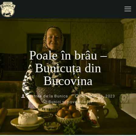
Poale în brâu –
Bunicuța din
Bucovina
Zestrea de la Bunica
October 22, 2023
Bunici si povestile lor