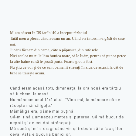
M-am născut în '39 iar în '40 a început războiul.
Tatăl meu a plecat când aveam un an. Când s-a întors m-a găsit de șase
ani.
Jucării făceam din carpe, câte o păpușică, din rufe rele.
Nici acelea nu ni le lăsa bunica toate, să le luăm, pentru că punea petec
la alte haine ca să le poată purta. Foarte greu a fost.
Nu știu ce vor și de ce sunt oamenii stresați în ziua de astazi, la cât de
bine se trăiește acum.
Când eram acasă toți, dimineața, la ora nouă era târziu
să îi chemi la masă.
Nu mâncam unul fără altul: "Vino mă, la mâncare că se
răcește mămăliguța."
Mămăliga era, pâine mai puțină.
Să-mi țină Dumnezeu mintea și puterea. Să mă bucur de
nepoți și de cei doi strănepoți.
Mă sună și mi-s dragi când vin și trebuie să le fac și lor
ceva. Asta e bucuria bunicilor.