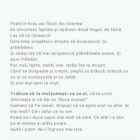
Poale în brau am făcut din tinerețe.
Eu clocotesc laptele și opăresc două linguri de făină.
Las să se răcească.
Între timp pregătesc drojdia să dospească. Și
plămădesc.
Și iarăși las să mai dospească plămădeala aceea. Și
apoi frământ.
Pun ouă, lapte, zahăr, ulei. Iarăși las la dospit.
Când se dospește și crește, umplu cu brânză, brânză cu
ou și cu scorțișoară și cu zahăr.
Și pun mai apoi la copt.
Trebuie să te mulțumești cu ce ai,
că te scoți
dimineața și să dai un "Buna ziuaaa!"
Oamenii să fie veseli, dispuși să se ajute unul cu altul. Ai
mai mult? Dă-i celui ce nu are.
Poate nu-l duce capul mai mult să aibă. Că atât l-a dus
pe el mintea și atâta poate.
Ajută-l puțin. Nu-l îngropa mai tare.